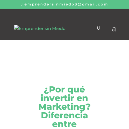
emprendersinmiedo3@gmail.com
¿Por qué
invertir en
Marketing?
Diferencia
entre